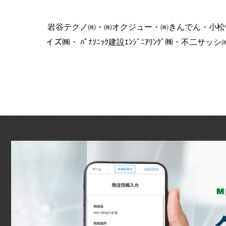
岩谷テクノ㈱・㈱オクジュー・㈱きんでん・小松ｳｫ
イズ㈱・ ﾊﾟﾅｿﾆｯｸ建設ｴﾝｼﾞﾆｱﾘﾝｸﾞ㈱・