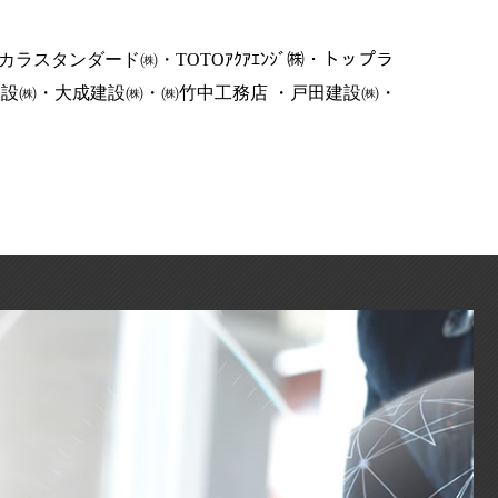
スタンダード㈱・TOTOｱｸｱｴﾝｼﾞ㈱・トップラ
・清水建設㈱・大成建設㈱・㈱竹中工務店 ・戸田建設㈱・