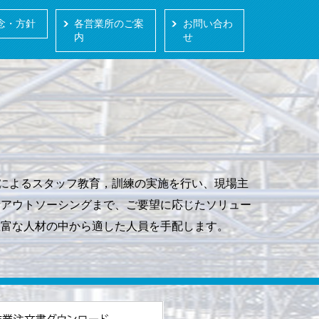
念・方針
各営業所のご案
お問い合わ
内
せ
によるスタッフ教育，訓練の実施を行い、現場主
括アウトソーシングまで、ご要望に応じたソリュー
豊富な人材の中から適した人員を手配します。