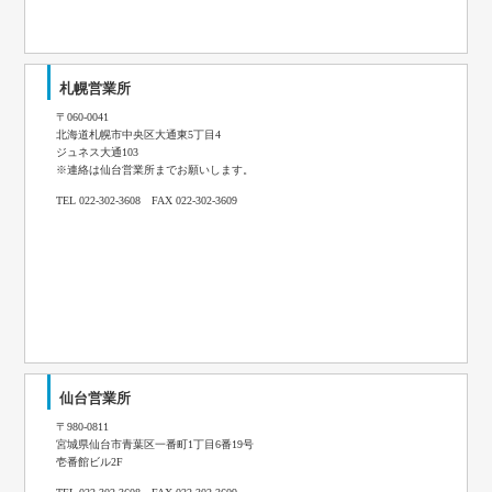
札幌営業所
〒060-0041
北海道札幌市中央区大通東5丁目4
ジュネス大通103
※連絡は仙台営業所までお願いします。
TEL 022-302-3608 FAX 022-302-3609
仙台営業所
〒980-0811
宮城県仙台市青葉区一番町1丁目6番19号
壱番館ビル2F