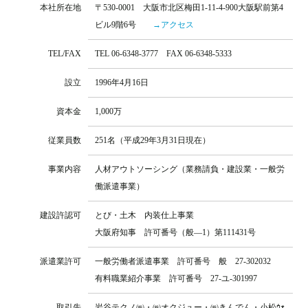
本社所在地
〒530-0001 大阪市北区梅田1-11-4-900大阪駅前第4
ビル9階6号
→アクセス
TEL/FAX
TEL 06-6348-3777 FAX 06-6348-5333
設立
1996年4月16日
資本金
1,000万
従業員数
251名（平成29年3月31日現在）
事業内容
人材アウトソーシング（業務請負・建設業・一般労
働派遣事業）
建設許認可
とび・土木 内装仕上事業
大阪府知事 許可番号（般―1）第111431号
派遣業許可
一般労働者派遣事業 許可番号 般 27-302032
有料職業紹介事業 許可番号 27-ユ-301997
取引先
岩谷テクノ㈱・㈱オクジュー・㈱きんでん・小松ｳｫ