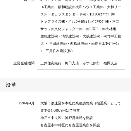
ｰﾙ工業㈱・積和建設㈱大和ハウス工業㈱・大和リー
ス㈱・タカラスタンダード㈱・TOTOｱｸｱｴﾝｼﾞ㈱・
トップライズ㈱・ﾊﾟﾅｿﾆｯｸ建設ｴﾝｼﾞﾆｱﾘﾝｸﾞ㈱・不二
サッシ㈱文化シャッター㈱・㈱LIXIL・㈱大林組・
鹿島建設㈱・清水建設㈱・大成建設㈱・㈱竹中工務
店 ・ 戸田建設㈱・西松建設㈱・㈱長谷工ｺｰﾎﾟﾚｰｼｮ
ﾝ・三井住友建設(株)
主要金融機関
三井住友銀行 梅田支店 みずほ銀行 福岡支店
沿革
1996年4月
大阪市浪速区を本社に業務請負業（揚重業）として
資本金1,000万円にて設立
神戸市中央区に神戸営業所を開設
名古屋市中村区に名古屋営業所を開設