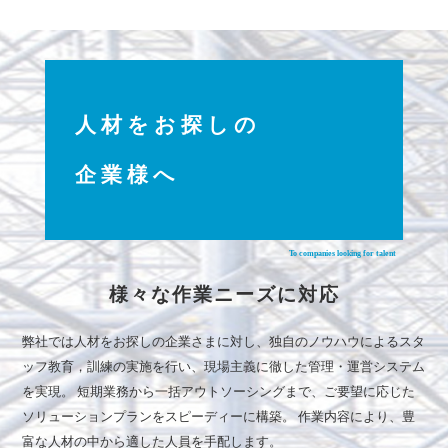
人材を
お探しの
企業様へ
To companies looking for talent
様々な作業ニーズに対応
弊社では人材をお探しの企業さまに対し、独自のノウハウによるスタ
ッフ教育，訓練の実施を行い、現場主義に徹した管理・運営システム
を実現。 短期業務から一括アウトソーシングまで、ご要望に応じた
ソリューションプランをスピーディーに構築。 作業内容により、豊
富な人材の中から適した人員を手配します。